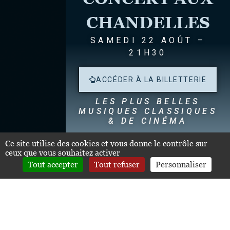
CHANDELLES
SAMEDI 22 AOÛT –
21H30
ACCÉDER À LA BILLETTERIE
LES PLUS BELLES
MUSIQUES CLASSIQUES
& DE CINÉMA
Dégustation de nos Grands Crus Classés
dès
Ce site utilise des cookies et vous donne le contrôle sur
19h30
ceux que vous souhaitez activer
Tout accepter
Tout refuser
Personnaliser