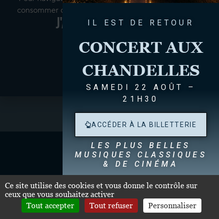
consommer de l’alcool dans votre pays de résidence.
J'accepte ces termes
IL EST DE RETOUR
CONCERT AUX
NON
CHANDELLES
OUI
SAMEDI 22 AOÛT –
21H30
ACCÉDER À LA BILLETTERIE
CHÂTEAU SOUTARD
LES PLUS BELLES
MUSIQUES CLASSIQUES
& DE CINÉMA
33330 Saint-Emilion
+ 33 (0)5 57 24 71 41
contact@soutard.com
Dégustation de nos Grands Crus Classés
dès
Ce site utilise des cookies et vous donne le contrôle sur
19h30
ceux que vous souhaitez activer
Mentions légales
-
Cookie
Tout accepter
Tout refuser
Personnaliser